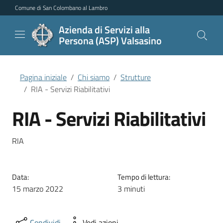
Vai al contenuto principale
Vai al menu di navigazione
Vai al piede di pagina
Comune di San Colombano al Lambro
Azienda di Servizi alla
Persona (ASP) Valsasino
Pagina iniziale
Chi siamo
Strutture
RIA - Servizi Riabilitativi
RIA - Servizi Riabilitativi
RIA
Data:
Tempo di lettura:
15 marzo 2022
3 minuti
Condividi
Vedi azioni