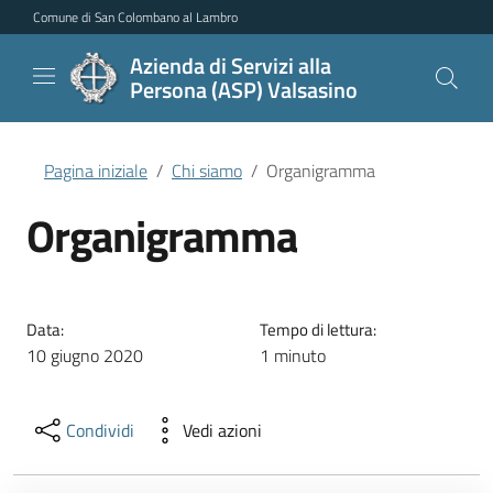
Vai al contenuto principale
Vai al menu di navigazione
Vai al piede di pagina
Comune di San Colombano al Lambro
Azienda di Servizi alla
Persona (ASP) Valsasino
Pagina iniziale
Chi siamo
Organigramma
Organigramma
Data:
Tempo di lettura:
10 giugno 2020
1 minuto
Condividi
Vedi azioni